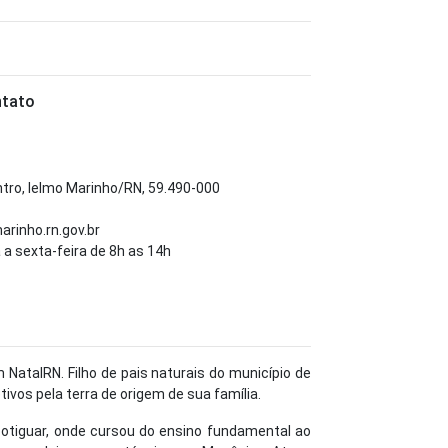
ntato
ntro, Ielmo Marinho/RN, 59.490-000
inho.rn.gov.br
a sexta-feira de 8h as 14h
 NatalRN. Filho de pais naturais do município de
ivos pela terra de origem de sua família.
potiguar, onde cursou do ensino fundamental ao