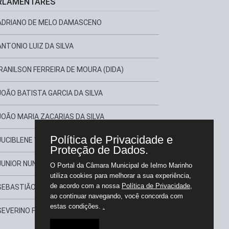
RLAMENTARES
ADRIANO DE MELO DAMASCENO
ANTONIO LUIZ DA SILVA
IRANILSON FERREIRA DE MOURA (DIDA)
JOÃO BATISTA GARCIA DA SILVA
JOÃO MARIA ZACARIAS DA SILVA
Política de Privacidade e
JUCIBLENE VARELA DE OLIVEIRA
Proteção de Dados.
JUNIOR NUNES CABRAL
O Portal da Câmara Municipal de Ielmo Marinho
utiliza cookies para melhorar a sua experiência,
de acordo com a nossa
Política de Privacidade
,
SEBASTIÃO EVILÁSIO DA SILVA
ao continuar navegando, você concorda com
estas condições.
.
SEVERINO FRANCISCO LINO DA SILVA