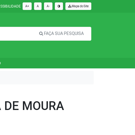
SSIBILIDADE
A+
A
A-
Mapa do Site
FAÇA SUA PESQUISA
O
A DE MOURA