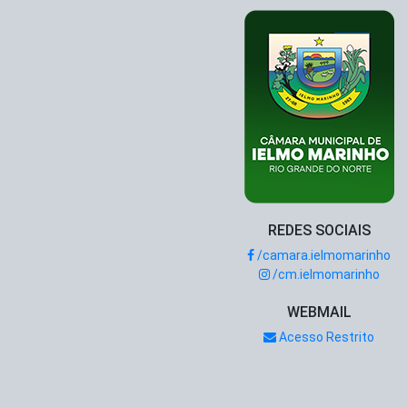
REDES SOCIAIS
/camara.ielmomarinho
/cm.ielmomarinho
WEBMAIL
Acesso Restrito