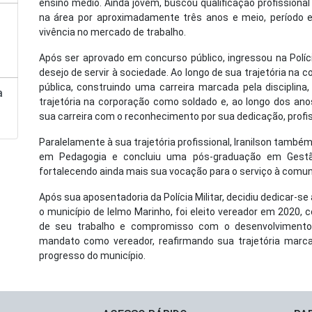
ensino médio. Ainda jovem, buscou qualificação profissiona
na área por aproximadamente três anos e meio, período e
vivência no mercado de trabalho.
Após ser aprovado em concurso público, ingressou na Políci
desejo de servir à sociedade. Ao longo de sua trajetória na 
pública, construindo uma carreira marcada pela disciplina,
a
trajetória na corporação como soldado e, ao longo dos an
sua carreira com o reconhecimento por sua dedicação, profi
Paralelamente à sua trajetória profissional, Iranilson tam
em Pedagogia e concluiu uma pós-graduação em Gestã
fortalecendo ainda mais sua vocação para o serviço à comun
Após sua aposentadoria da Polícia Militar, decidiu dedicar-se
o município de Ielmo Marinho, foi eleito vereador em 2020,
de seu trabalho e compromisso com o desenvolvimento
mandato como vereador, reafirmando sua trajetória marca
progresso do município.