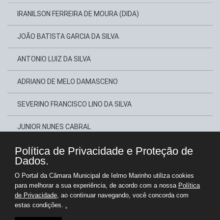
IRANILSON FERREIRA DE MOURA (DIDA)
JOÃO BATISTA GARCIA DA SILVA
ANTONIO LUIZ DA SILVA
ADRIANO DE MELO DAMASCENO
SEVERINO FRANCISCO LINO DA SILVA
JUNIOR NUNES CABRAL
Política de Privacidade e Proteção de
JOÃO MARIA ZACARIAS DA SILVA
Dados.
SEBASTIÃO EVILÁSIO DA SILVA
O Portal da Câmara Municipal de Ielmo Marinho utiliza cookies
para melhorar a sua experiência, de acordo com a nossa
Política
JUCIBLENE VARELA DE OLIVEIRA
de Privacidade
, ao continuar navegando, você concorda com
estas condições.
.